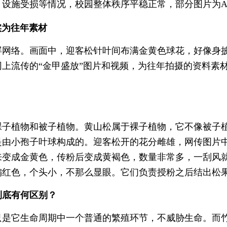
设施受损等情况，校园整体秩序平稳正常，部分图片为A
实为往年素材
网络。画面中，迎客松针叶间布满金黄色球花，好像身披
网上流传的“金甲盛放”图片和视频，为往年拍摄的资料素
植物和被子植物。黄山松属于裸子植物，它不像被子植
是由小孢子叶球构成的。迎客松开的花分雌雄，网传图片
来变成金黄色，传粉后变成黄褐色，数量非常多，一刮风
偏红色，个头小，不那么显眼。它们负责授粉之后结出松
底有何区别？
它生命周期中一个普通的繁殖环节，不威胁生命。而竹