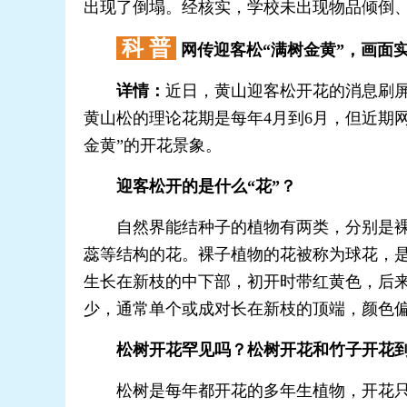
出现了倒塌。经核实，学校未出现物品倾倒、
科 普
网传迎客松“满树金黄”，画面
详情：
近日，黄山迎客松开花的消息刷屏
黄山松的理论花期是每年4月到6月，但近期
金黄”的开花景象。
迎客松开的是什么“花”？
自然界能结种子的植物有两类，分别是裸子
蕊等结构的花。裸子植物的花被称为球花，
生长在新枝的中下部，初开时带红黄色，后
少，通常单个或成对长在新枝的顶端，颜色
松树开花罕见吗？松树开花和竹子开花到
松树是每年都开花的多年生植物，开花只是