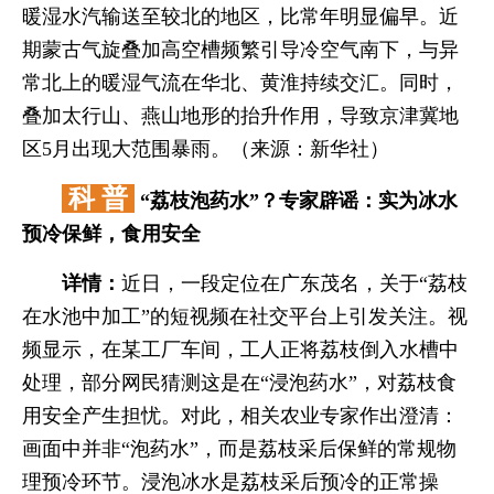
暖湿水汽输送至较北的地区，比常年明显偏早。近
期蒙古气旋叠加高空槽频繁引导冷空气南下，与异
常北上的暖湿气流在华北、黄淮持续交汇。同时，
叠加太行山、燕山地形的抬升作用，导致京津冀地
区5月出现大范围暴雨。（来源：新华社）
科 普
“荔枝泡药水”？专家辟谣：实为冰水
预冷保鲜，食用安全
详情：
近日，一段定位在广东茂名，关于“荔枝
在水池中加工”的短视频在社交平台上引发关注。视
频显示，在某工厂车间，工人正将荔枝倒入水槽中
处理，部分网民猜测这是在“浸泡药水”，对荔枝食
用安全产生担忧。对此，相关农业专家作出澄清：
画面中并非“泡药水”，而是荔枝采后保鲜的常规物
理预冷环节。浸泡冰水是荔枝采后预冷的正常操