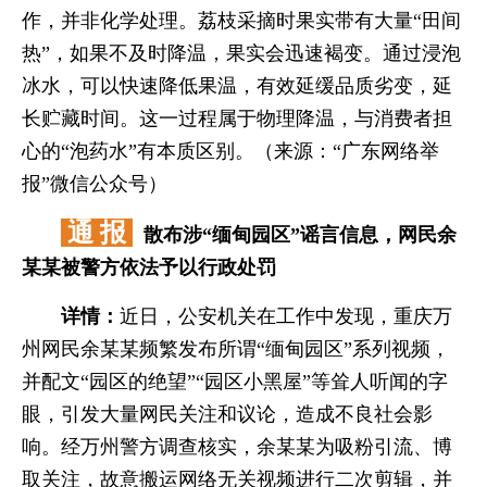
作，并非化学处理。荔枝采摘时果实带有大量“田间
热”，如果不及时降温，果实会迅速褐变。通过浸泡
冰水，可以快速降低果温，有效延缓品质劣变，延
长贮藏时间。这一过程属于物理降温，与消费者担
心的“泡药水”有本质区别。（来源：“广东网络举
报”微信公众号）
通 报
散布涉“缅甸园区”谣言信息，网民余
某某被警方依法予以行政处罚
详情：
近日，公安机关在工作中发现，重庆万
州网民余某某频繁发布所谓“缅甸园区”系列视频，
并配文“园区的绝望”“园区小黑屋”等耸人听闻的字
眼，引发大量网民关注和议论，造成不良社会影
响。经万州警方调查核实，余某某为吸粉引流、博
取关注，故意搬运网络无关视频进行二次剪辑，并