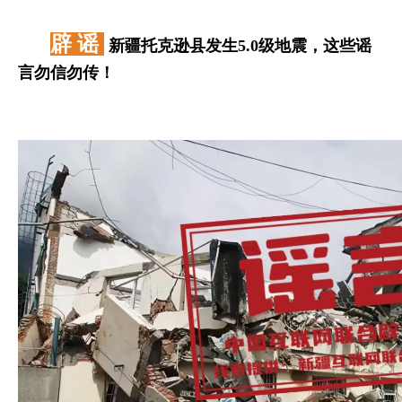
辟 谣
新疆托克逊县发生5.0级地震，这些谣
言勿信勿传！