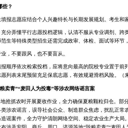
哪些？
生填报志愿应结合个人兴趣特长与长期发展规划。考生和
分弄懂平行志愿投档逻辑，认清不服从专业调剂、跨类
师范生等特殊类型招生还需完成政审、体检、面试等环节
业，不要跟风，也不要盲从。
顺序依次检索投档，应将意向最高的院校专业置于前列
愿列表末尾预留充足保底志愿，有效规避滑档风险。（来
粮卖青”“麦田人为投毒”等涉农网络谣言案
各地抢抓农时开展夏收作业，全力确保夏粮颗粒归仓。部
各类涉农谣言，误导社会公众、制造群众焦虑，扰乱正常
络造谣案件，全力守护清朗网络空间、稳定农业生产大局
布涉及安阳、商丘、周口、济源等地“毁粮卖青”“麦田人为