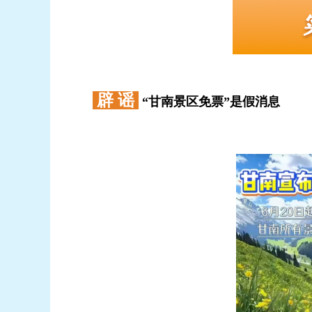
辟 谣
“甘南景区免票”是假消息