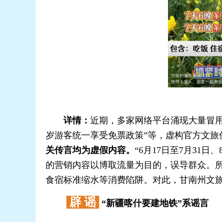
详情：
近期，多家网络平台涌现大量冒用
岁游客统一享受免票政策”等，虚构官方文
关传言均为虚假内容。
“6月17日至7月3
的营销内容以博取流量为目的，误导群众。所谓
食宿标准缩水等消费陷阱。对此，甘南州文旅
辟 谣
“新疆喀什要建地铁”系谣言