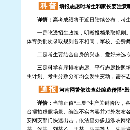
科 普
填报志愿时考生和家长要注意
详情：
高考成绩将于近日陆续公布，考
一是吃透招生政策，明晰投档录取规则。充
体育类批次录取规则各不相同，军校、公费
二是考生要结合自身的兴趣、爱好来选专
三是科学有序排布志愿。平行志愿按照填报
生计划、考生分数分布均会发生变动，需在志
通 报
河南网警依法查处编造传播“毁
详情：
当前正值“三夏”生产关键阶段，
台摆拍虚假场景、编造不实内容并对外发布
安网安部门快速出击，依法查办多起涉农网
某、侯某、刘某乙、王某、马某等人，先后发