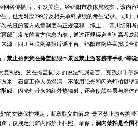
容经网络传播后，引发关注。经绵阳市教体局核实，该内容
生，也无对应299分及相关单科成绩的考生记录。同时
核查的官方规章制度与正规流程。综上，“四川绵阳考生高
教育部门发布的官方信息为准，通过正规渠道查询高考成
（来源：四川互联网举报辟谣平台、绵阳市网络举报联合
，禁止拍照意在掩盖损毁”“景区禁止游客携带手机”等说
为复制品、意在掩盖损毁”的说法纯属谣言。克孜尔千佛
万平方米。石窟工作人员澄清，不能用强光和闪光灯拍摄壁
体酥碱。闪光灯带来的红外热辐射，还会使颜料层与墙体
”的文物保护规定，断章取义曲解成“景区禁止游客携带
洞窟，仅规定洞窟内部禁止拍照、录像，
洞内禁拍是全国
）