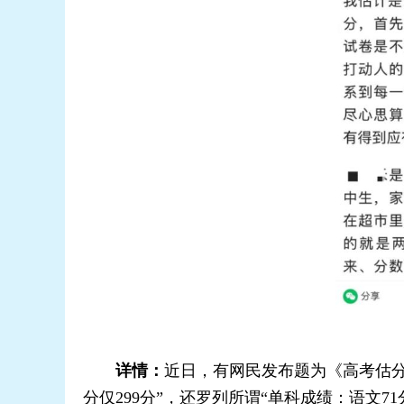
详情：
近日，有网民发布题为《高考估分7
分仅299分”，还罗列所谓“单科成绩：语文7