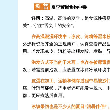
科 普
夏季警惕食物中毒
详情：
高温、高湿的夏季，是食源性疾
关”，守住“舌尖上的安全”。
在高温潮湿环境中，凉皮、河粉等湿米
必选择资质齐全的正规商户，认真查看产品
用。若发现凉皮、河粉等出现发酸、发黏、
泡发方式不当的干木耳，也存在被椰毒
发；若需提前泡发，应放置在冰箱冷藏环境
皮蛋在加工、运输和储存过程中易被沙
痛、吐泻等症状，严重者还可能发生脱水、电
群，更应煮熟后食用。
冰镇果切也是不少人的夏日“消暑伴侣”