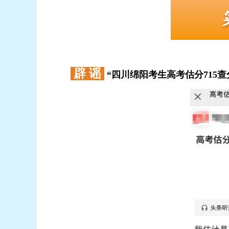
辟 谣
“四川绵阳考生高考估分715查分