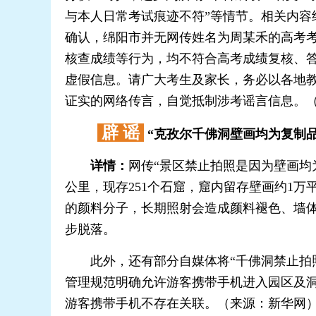
与本人日常考试痕迹不符”等情节。相关内
确认，绵阳市并无网传姓名为周某禾的高考考
核查成绩等行为，均不符合高考成绩复核、答卷
虚假信息。请广大考生及家长，务必以各地
证实的网络传言，自觉抵制涉考谣言信息。
辟 谣
“克孜尔千佛洞壁画均为复制品
详情：
网传“景区禁止拍照是因为壁画均
公里，现存251个石窟，窟内留存壁画约1
的颜料分子，长期照射会造成颜料褪色、墙
步脱落。
此外，还有部分自媒体将“千佛洞禁止拍照
管理规范明确允许游客携带手机进入园区及
游客携带手机不存在关联。（来源：新华网