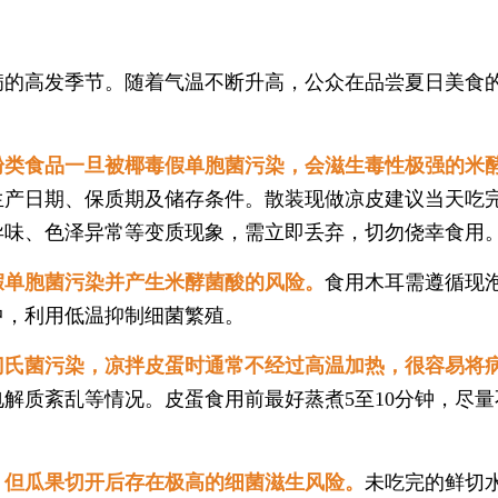
病的高发季节。随着气温不断升高，公众在品尝夏日美食的
粉类食品一旦被椰毒假单胞菌污染，会滋生毒性极强的米
生产日期、保质期及储存条件。散装现做凉皮建议当天吃
异味、色泽异常等变质现象，需立即丢弃，切勿侥幸食用
假单胞菌污染并产生米酵菌酸的风险。
食用木耳需遵循现
中，利用低温抑制细菌繁殖。
门氏菌污染，凉拌皮蛋时通常不经过高温加热，很容易将
解质紊乱等情况。皮蛋食用前最好蒸煮5至10分钟，尽
，但瓜果切开后存在极高的细菌滋生风险。
未吃完的鲜切