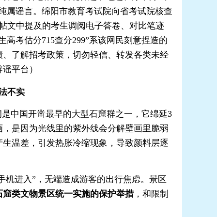
纯属谣言。绵阳市教育考试院向省考试院核查
，帖文中提及的考生调阅电子答卷、对比笔迹
考估分715查分299”系该网民刻意捏造的
绩、了解招考政策，切勿轻信、转发各类未经
辟谣平台）
法不实
洞是中国开凿最早的大型石窟群之一，它绵延3
画，是因为光线里的紫外线会分解壁画里脆弱
产生温差，引发热胀冷缩现象，导致颜料层逐
手机进入”，无端造成游客的出行焦虑。景区
石窟类文物景区统一实施的保护举措
，和限制