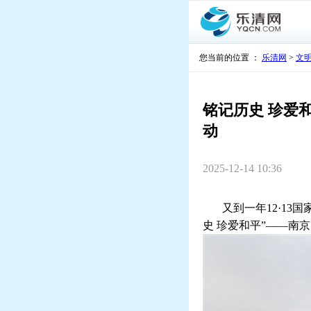
您当前的位置 ：
乐清网
>
文
铭记历史 珍爱
动
2025-12-14 10:36
又到一年
12
·
13
国
史 珍爱和平”——南