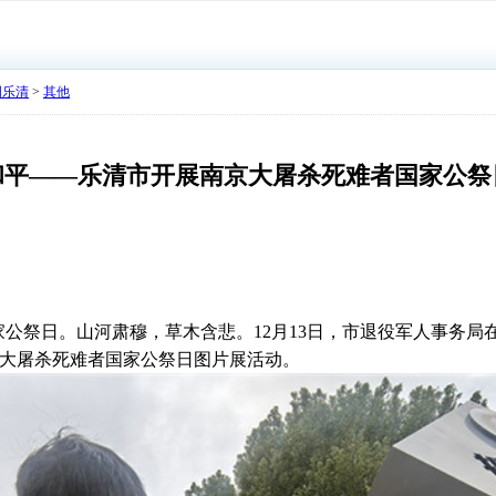
明乐清
>
其他
和平——乐清市开展南京大屠杀死难者国家公祭
家公祭日。山河肃穆，草木含悲。
12
月
13
日，市退役军人事务局
京大屠杀死难者国家公祭日图片展活动。