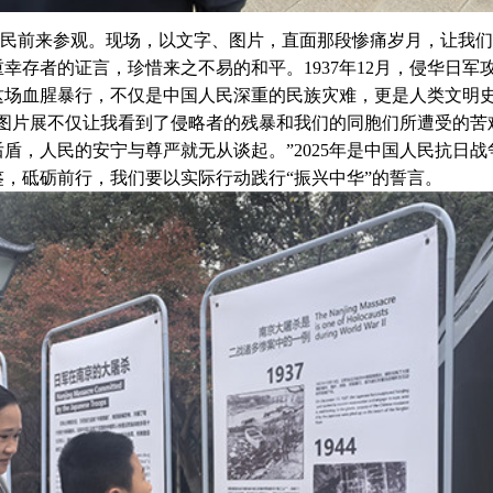
民前来参观。现场，以文字、图片，直面那段惨痛岁月，让我们
重幸存者的证言，珍惜来之不易的和平。
1937
年
12
月，侵华日军
这场血腥暴行，不仅是中国人民深重的民族灾难，更是人类文明
“图片展不仅让我看到了侵略者的残暴和我们的同胞们所遭受的苦
后盾，人民的安宁与尊严就无从谈起。”
2025
年是中国人民抗日战
鉴，砥砺前行，我们要以实际行动践行“振兴中华”的誓言。