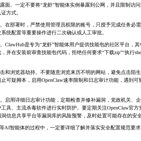
露面。一定不要将
“龙虾”智能体实例暴露到公网，并且限制访
认证方式。
。在部署时，严禁使用管理员权限的账号，只授予完成任务必需
改系统配置等重要操作进行二次确认或人工审批。
。
ClawHub
是专为“龙虾”智能体用户提供技能包的社区平台，
载，并在安装前审查技能包代码，拒绝任何要求“下载
zip
”“执行
she
击和浏览器劫持。不要随意浏览来历不明的网站，避免点击陌生
阻止可疑脚本，启用
OpenClaw
速率限制和日志审计功能，遇到可
。启用详细日志审计功能，定期检查并修补漏洞，党政机关、企
护工具、主流杀毒软件进行实时防护。要定期关注
OpenClaw
官方
漏洞信息共享平台等漏洞库的风险预警，及时处置可能存在的安
”等
AI
智能体的过程中，一定要详细了解并落实安全配置规范要求