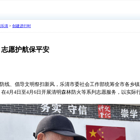
明乐清
>
创建进行时
 志愿护航保平安
防线、倡导文明祭扫新风，
乐清
市委社会工作部统筹全市各乡镇
，
在
4
月
4
日至
4
月
6
日
开展清明森林防火等系列志愿服务，以实际