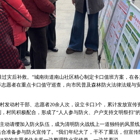
胜过灾后补救。
”
城南街道南山
社区精心制定卡口值班方案，在各
筹
志愿者
在重点卡口值守巡查，向市民普及森林防火法律法规与
村发动村干部、志愿者
20
余人次，设立卡口
3
个，累计发放宣传
，村民积极配合，形成了“人人参与防火、户户支持文明祭扫”
主动请缨加入防火队伍，成为清明防火战线上一道独特的风景线
集合准备参与防火宣传了。
“我们年纪大了，干不了重活，但宣传
68
岁的志愿者仇大爷一边整理防火宣传单，一边笑着说。