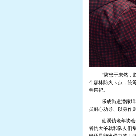
“
防患于未然，
个森林防火卡点，统
明祭祀
。
乐成街道潘家垟
员耐心劝导、以身作则
仙溪镇老年协会
者仇大爷就和队友们
患还是能出份力的！”