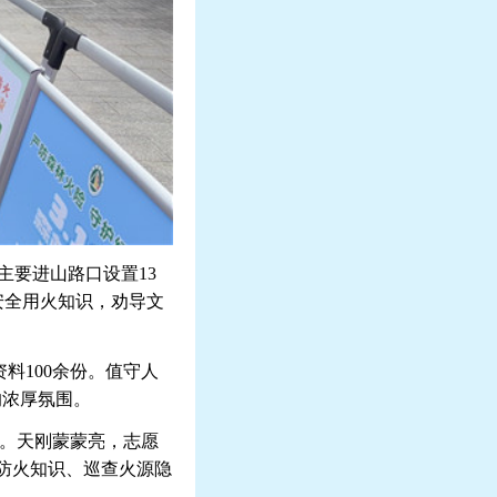
主要进山路口设置
13
安全用火知识，劝导文
资料
100
余份。值守人
的浓厚氛围。
。天刚蒙蒙亮，志愿
防火知识、巡查火源隐